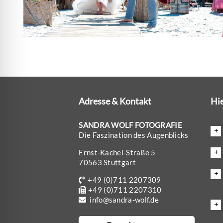
l für Anfallsicherheit
-freundlicher Modus
dheitsmodus
Adresse & Kontakt
Hie
psie-sicherer Modus
SANDRA WOLF FOTOGRAFIE
Die Faszination des Augenblicks
Ernst-Kachel-Straße 5
70563 Stuttgart
+49 (0)711 2207309
+49 (0)711 2207310
info@sandra-wolf.de