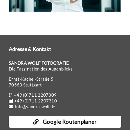
eit
odus
Adresse & Kontakt
SANDRA WOLF FOTOGRAFIE
Die Faszination des Augenblicks
Ernst-Kachel-Straße 5
dus
70563 Stuttgart
+49 (0)711 2207309
+49 (0)711 2207310
info@sandra-wolf.de
Google Routenplaner