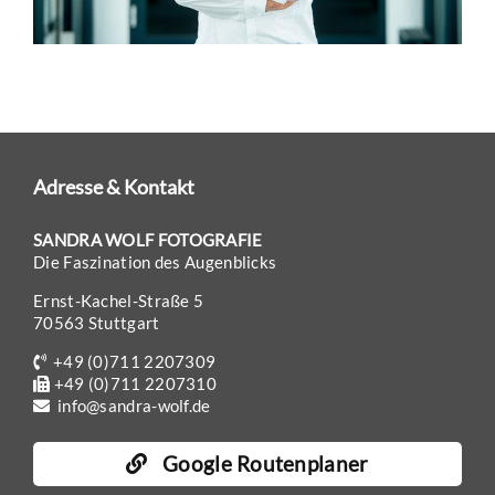
eit
odus
Adresse & Kontakt
SANDRA WOLF FOTOGRAFIE
Die Faszination des Augenblicks
Ernst-Kachel-Straße 5
dus
70563 Stuttgart
+49 (0)711 2207309
+49 (0)711 2207310
info@sandra-wolf.de
Google Routenplaner